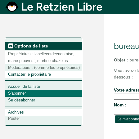
bureau
Options de liste
Propriétaires :
labellecordeenantaise,
Objet :
burea
marie.prouvost, martine.chazelas
Modérateurs :
(comme les propriétaires)
Vous avez de
Contacter le propriétaire
dessous :
Accueil de la liste
Votre adres
S'abonner
Se désabonner
Nom :
Archives
Poster