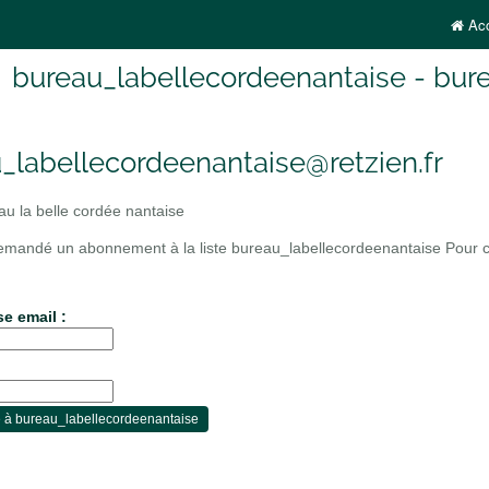
Acc
bureau_labellecordeenantaise - bure
_labellecordeenantaise@retzien.fr
u la belle cordée nantaise
mandé un abonnement à la liste bureau_labellecordeenantaise Pour con
se email :