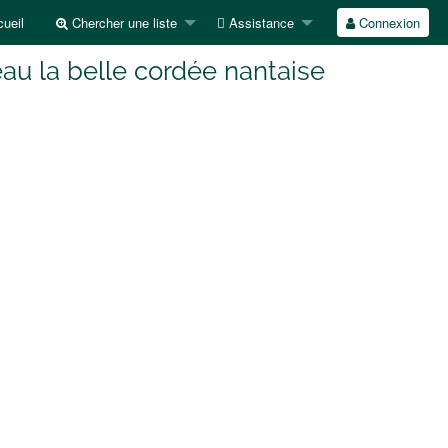
ueil
Chercher une liste
Assistance
Connexion
au la belle cordée nantaise