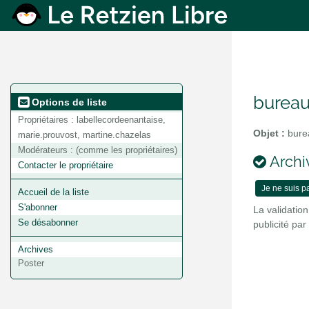
bureau
Options de liste
Propriétaires :
labellecordeenantaise,
Objet :
burea
marie.prouvost, martine.chazelas
Modérateurs :
(comme les propriétaires)
Archiv
Contacter le propriétaire
Accueil de la liste
S'abonner
La validatio
Se désabonner
publicité pa
Archives
Poster